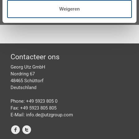
Spreek met een expert
Weigeren
Footer
Contacteer ons
Georg Utz GmbH
Nordring 67
48465 Schüttorf
Deutschland
Phone: +49 5923 805 0
Fax: +49 5923 805 805
E-Mail: info.de@
utzgroup.com
f
t