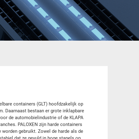
pelbare containers (GLT) hoofdzakelijk op
m. Daarnaast bestaan er grote inklapbare
voor de automobielindustrie of de KLAPA
ranches. PALOXEN zijn harde containers
w worden gebruikt. Zowel de harde als de
stabiel dat ze gevuld in hoge stapels op