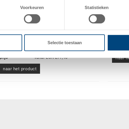
KLAPA palletbox VDA-GLT
Voorkeuren
Statistieken
maten
Inklapbare palletbox KLAPA met 4 voeten
kleur
maten
1200 x 1000 x 975 mm
besteln
kleur
bestelde
bestelnummer
34-121010-1400-V.7000
hoeveelh
bestelde
vanaf 1 stuks
leverings
Selectie toestaan
hoeveelheid
prijs
leveringstijd
direct leverbaar
prijs
vanaf EUR 277,46
naar h
naar het product