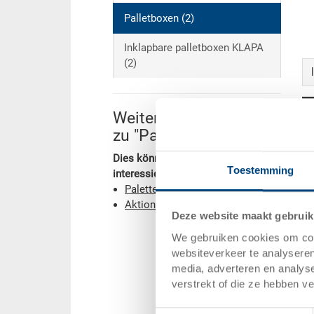
Palletboxen (2)
Inklapbare palletboxen KLAPA
(2)
Weitere Informationen
zu "Palettenbehälter"
Dies könnte Sie auch noch
Toestemming
interessieren:
Palettenboxen
Aktion Müslikoffer
Deze website maakt gebruik
We gebruiken cookies om cont
websiteverkeer te analyseren
media, adverteren en analys
verstrekt of die ze hebben v