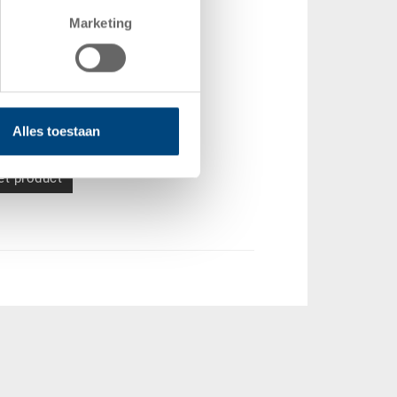
Marketing
1200 x 800 mm
ummer
200-1208.T957.T011
vanaf 1 stuks
eid
tijd
direct leverbaar
Alles toestaan
vanaf EUR 20,38
et product