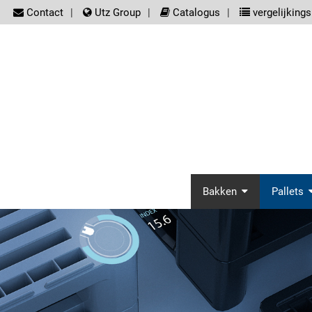
screenreader.meta_nav
Contact
Utz Group
Catalogus
vergelijkingsl
screenrea
Bakken
Pallets