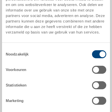
en om ons websiteverkeer te analyseren. Ook delen we
informatie over uw gebruik van onze site met onze
partners voor social media, adverteren en analyse. Deze
partners kunnen deze gegevens combineren met andere
informatie die u aan ze heeft verstrekt of die ze hebben
verzameld op basis van uw gebruik van hun services.
Transportroller 600x400
Verrijdbare onderstellen gesloten met 4
Toestemmingsselectie
zwenkwielen 600x400 mm
Noodzakelijk
maten
600 x 400 mm
kleur
Voorkeuren
bestelnummer
Statistieken
80-151-1.9050
bestelde hoeveelheid
vanaf 1 stuks
Marketing
leveringstijd
direct leverbaar