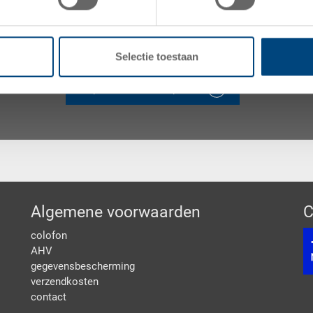
Neem contact op met ons team om uw project te besp
adviesgesprek aan om verpakkingsoplossingen op ma
voldoen.
Selectie toestaan
Spreek met een expert
Algemene voorwaarden
C
colofon
AHV
gegevensbescherming
verzendkosten
contact