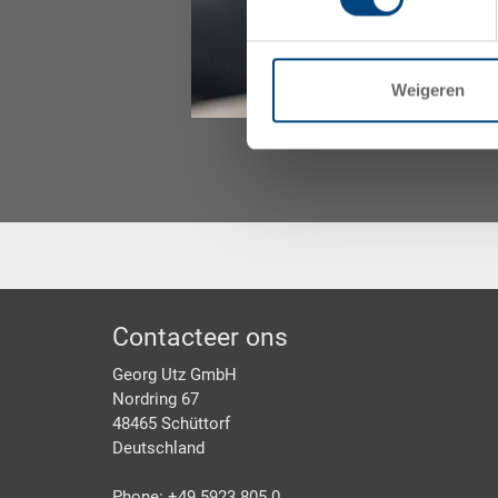
Weigeren
Footer
Contacteer ons
Georg Utz GmbH
Nordring 67
48465 Schüttorf
Deutschland
Phone: +49 5923 805 0