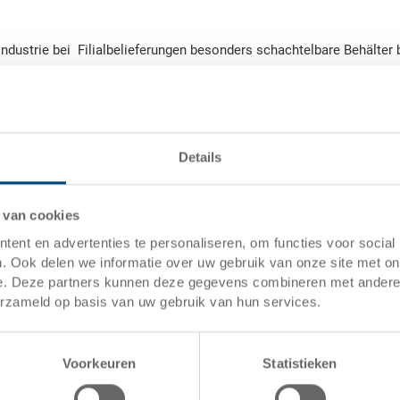
industrie bei Filialbelieferungen besonders schachtelbare Behälter 
ern.
Details
 van cookies
ent en advertenties te personaliseren, om functies voor social
. Ook delen we informatie over uw gebruik van onze site met on
e. Deze partners kunnen deze gegevens combineren met andere i
erzameld op basis van uw gebruik van hun services.
Bent u klaar om de efficiëntie
Voorkeuren
Statistieken
logistiek te verbeteren?