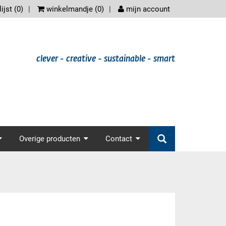
scree
ijst (
0
)
winkelmandje (
0
)
mijn account
clever - creative - sustainable - smart
der.main_nav
Overige producten
Contact