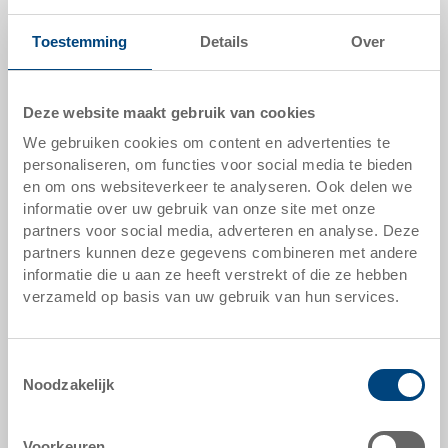
kleuren op verzoek
Toestemming
Details
Over
verpakkingseenheid:
STÜCK
Deze website maakt gebruik van cookies
We gebruiken cookies om content en advertenties te
personaliseren, om functies voor social media te bieden
offerte aanvragen
en om ons websiteverkeer te analyseren. Ook delen we
informatie over uw gebruik van onze site met onze
partners voor social media, adverteren en analyse. Deze
technische gegevens
partners kunnen deze gegevens combineren met andere
informatie die u aan ze heeft verstrekt of die ze hebben
verzameld op basis van uw gebruik van hun services.
RL-KLT bak 400x300x147 mm
hulpmiddelen naar maat - onze specialiteit
Toestemmingsselectie
Noodzakelijk
veiligheid & bestelling
Voorkeuren