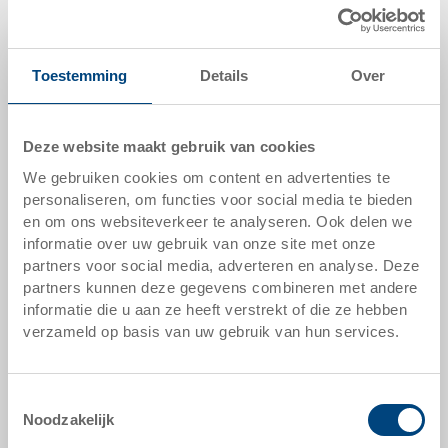
400 x 300 x 174 mm
kleur:
Toestemming
Details
Over
blau |
andere kleuren op verzoek
verpakkingseenheid:
STÜCK
Deze website maakt gebruik van cookies
We gebruiken cookies om content en advertenties te
personaliseren, om functies voor social media te bieden
en om ons websiteverkeer te analyseren. Ook delen we
informatie over uw gebruik van onze site met onze
offerte aanvragen
partners voor social media, adverteren en analyse. Deze
partners kunnen deze gegevens combineren met andere
informatie die u aan ze heeft verstrekt of die ze hebben
technische gegevens
verzameld op basis van uw gebruik van hun services.
C-KLT bak 400x300x174 mm
Toestemmingsselectie
Noodzakelijk
hulpmiddelen naar maat - onze specialiteit