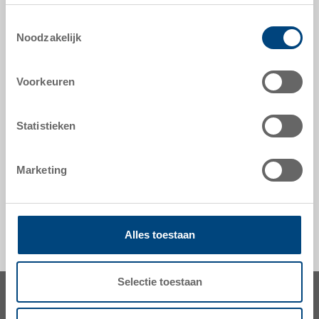
technische gegevens
Toestemmingsselectie
Noodzakelijk
Magazijnbak in ESD
Voorkeuren
hulpmiddelen naar maat - onze specialiteit
Statistieken
veiligheid & bestelling
Marketing
Alles toestaan
Selectie toestaan