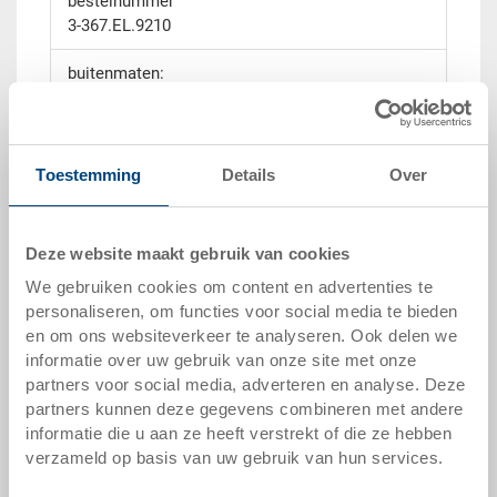
bestelnummer
3-367.EL.9210
buitenmaten:
90 x 102 x 54 mm
grootte:
6
Toestemming
Details
Over
kleur:
elektrisch leitfähig (schwarz) |
andere
Deze website maakt gebruik van cookies
kleuren op verzoek
We gebruiken cookies om content en advertenties te
personaliseren, om functies voor social media te bieden
verpakkingseenheid:
en om ons websiteverkeer te analyseren. Ook delen we
STÜCK
informatie over uw gebruik van onze site met onze
partners voor social media, adverteren en analyse. Deze
partners kunnen deze gegevens combineren met andere
informatie die u aan ze heeft verstrekt of die ze hebben
verzameld op basis van uw gebruik van hun services.
offerte aanvragen