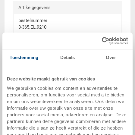
Artikelgegevens
bestelnummer
3-365.EL.9210
buitenmaten:
230 x 147 x 132 mm
Toestemming
Details
Over
grootte:
4
Deze website maakt gebruik van cookies
kleur:
elektrisch leitfähig (schwarz) |
andere
We gebruiken cookies om content en advertenties te
kleuren op verzoek
personaliseren, om functies voor social media te bieden
en om ons websiteverkeer te analyseren. Ook delen we
verpakkingseenheid:
informatie over uw gebruik van onze site met onze
STÜCK
partners voor social media, adverteren en analyse. Deze
partners kunnen deze gegevens combineren met andere
informatie die u aan ze heeft verstrekt of die ze hebben
verzameld op basis van uw gebruik van hun services.