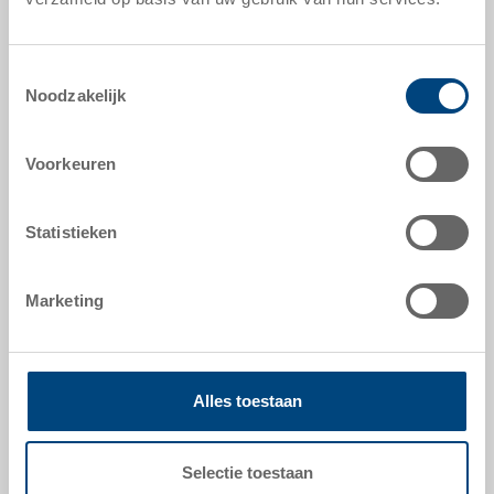
offerte aanvragen
Toestemmingsselectie
Noodzakelijk
technische gegevens
Voorkeuren
Magazijnbak in ESD
Statistieken
hulpmiddelen naar maat - onze specialiteit
Marketing
veiligheid & bestelling
Alles toestaan
Selectie toestaan