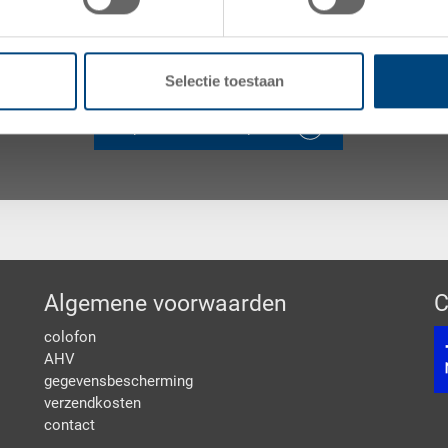
Neem contact op met ons team om uw project te besp
adviesgesprek aan om verpakkingsoplossingen op ma
voldoen.
Selectie toestaan
Spreek met een expert
Algemene voorwaarden
C
colofon
AHV
gegevensbescherming
verzendkosten
contact