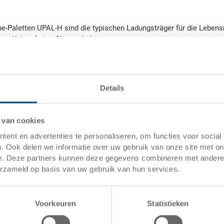
e-Paletten UPAL-H sind die typischen Ladungsträger für die Lebensmi
dass Keime keine Chance haben.
Details
 van cookies
ent en advertenties te personaliseren, om functies voor social
. Ook delen we informatie over uw gebruik van onze site met on
e. Deze partners kunnen deze gegevens combineren met andere i
erzameld op basis van uw gebruik van hun services.
Bent u klaar om de efficiëntie
Voorkeuren
Statistieken
logistiek te verbeteren?