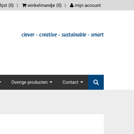
scree
ijst (
0
)
winkelmandje (
0
)
mijn account
clever - creative - sustainable - smart
der.main_nav
Overige producten
Contact