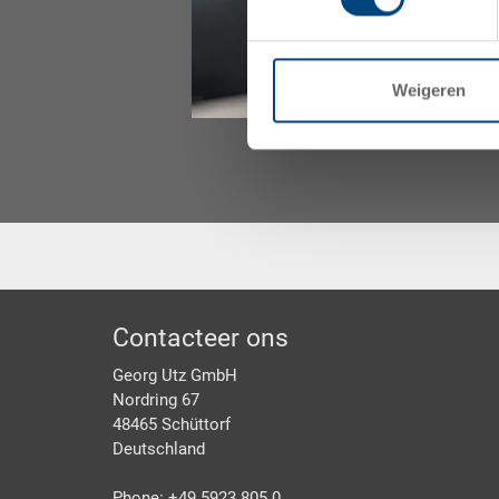
Weigeren
Footer
Contacteer ons
Georg Utz GmbH
Nordring 67
48465 Schüttorf
Deutschland
Phone: +49 5923 805 0