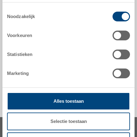
Toestemmingsselectie
Noodzakelijk
optionele accessoires
Voorkeuren
hulpmiddelen naar maat - onze specialiteit
Statistieken
veiligheid & bestelling
Marketing
Alles toestaan
Selectie toestaan