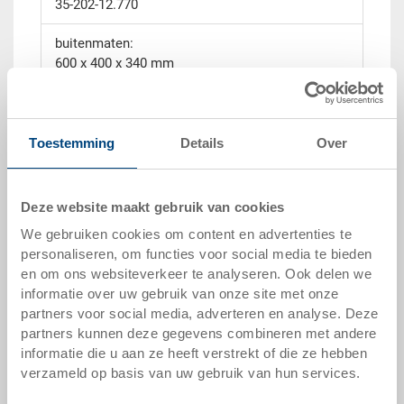
35-202-12.770
buitenmaten:
600 x 400 x 340 mm
kleur:
Behälter silbergrau, Deckel dunkelgrau |
Toestemming
Details
Over
andere kleuren op verzoek
verpakkingseenheid:
STÜCK
Deze website maakt gebruik van cookies
We gebruiken cookies om content en advertenties te
personaliseren, om functies voor social media te bieden
en om ons websiteverkeer te analyseren. Ook delen we
informatie over uw gebruik van onze site met onze
offerte aanvragen
partners voor social media, adverteren en analyse. Deze
partners kunnen deze gegevens combineren met andere
informatie die u aan ze heeft verstrekt of die ze hebben
technische gegevens
verzameld op basis van uw gebruik van hun services.
Koffer uit kunststof met handvat