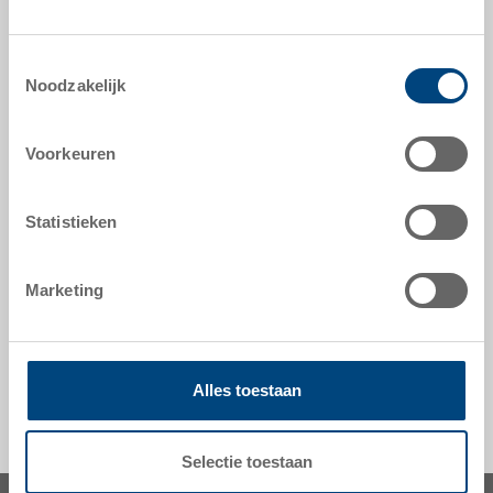
Eurobak gesloten met 2 gesloten handvatten
Toestemmingsselectie
Noodzakelijk
optionele accessoires
Voorkeuren
hulpmiddelen naar maat - onze specialiteit
Statistieken
veiligheid & bestelling
Marketing
Alles toestaan
Selectie toestaan