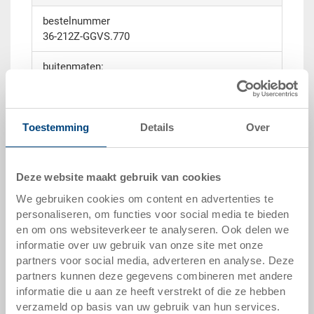
bestelnummer
36-212Z-GGVS.770
buitenmaten:
400 x 300 x 285 mm
kleur:
Toestemming
Details
Over
Behälter silbergrau, Deckel dunkelgrau |
andere kleuren op verzoek
verpakkingseenheid:
Deze website maakt gebruik van cookies
STÜCK
We gebruiken cookies om content en advertenties te
personaliseren, om functies voor social media te bieden
en om ons websiteverkeer te analyseren. Ook delen we
informatie over uw gebruik van onze site met onze
partners voor social media, adverteren en analyse. Deze
offerte aanvragen
partners kunnen deze gegevens combineren met andere
informatie die u aan ze heeft verstrekt of die ze hebben
verzameld op basis van uw gebruik van hun services.
technische gegevens