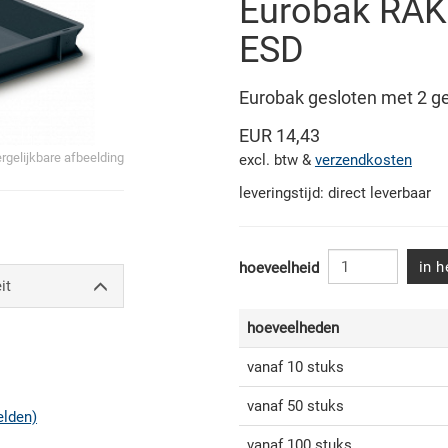
Eurobak RAK
ESD
Eurobak gesloten met 2 g
EUR 14,43
ergelijkbare afbeelding
excl. btw &
verzendkosten
leveringstijd: direct leverbaar
in 
hoeveelheid
it
hoeveelheden
vanaf 10 stuks
vanaf 50 stuks
elden)
vanaf 100 stuks