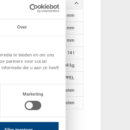
552 x 350 x 70 mm
Over
55 mm
60 mm
14 l
 media te bieden en om ons
ze partners voor social
1,34 kg
nformatie die u aan ze heeft
PPEL
gesloten
Marketing
gesloten
en handvatten
Alles toestaan