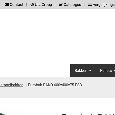
screenreader.meta_nav
Contact
Utz Group
Catalogus
vergelijkingsl
screenrea
Bakken
Pallets
 stapelbakken
Eurobak RAKO 600x400x75 ESD