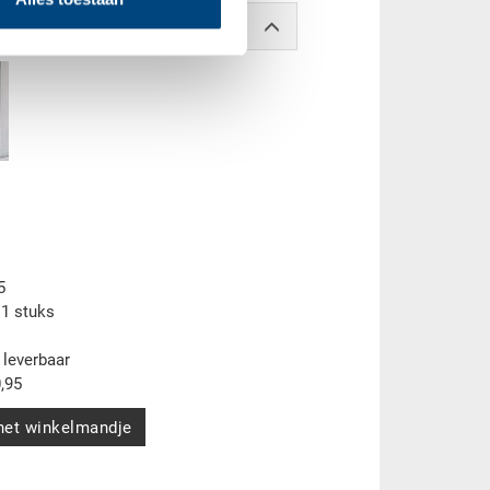
5
 1 stuks
 leverbaar
,95
 het winkelmandje