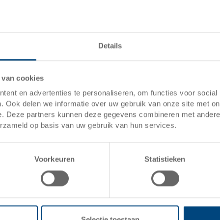
technische gegevens
binnenmaten
Details
nuttige hoogte
stapelhoogte
 van cookies
volume
ent en advertenties te personaliseren, om functies voor social
. Ook delen we informatie over uw gebruik van onze site met on
gewicht
e. Deze partners kunnen deze gegevens combineren met andere i
erzameld op basis van uw gebruik van hun services.
materiaal
zijwanden
Voorkeuren
Statistieken
bodem
Eurobak gesloten met 2 geslot
Selectie toestaan