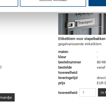
Etiketklem voor stapelbakken
gegalvaniseerde etiketklem
maten
-
kleur
-
bestelnummer
80-98
0
bestelde
vanaf
hoeveelheid
leveringstijd
direct
prijs
EUR 0
in
hoeveelheid
lmandje