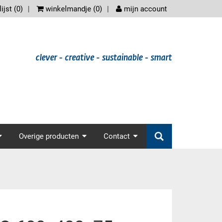
scree
ijst (
0
)
winkelmandje (
0
)
mijn account
clever - creative - sustainable - smart
der.main_nav
Overige producten
Contact