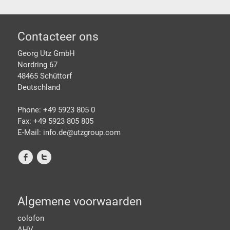
Footer
Contacteer ons
Georg Utz GmbH
Nordring 67
48465 Schüttorf
Deutschland
Phone: +49 5923 805 0
Fax: +49 5923 805 805
E-Mail: info.de@
utzgroup.com
f
t
Algemene voorwaarden
colofon
AHV