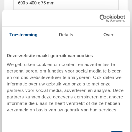
600 x 400 x 75 mm
kleur:
silbergrau |
andere kleuren op verzoek
Toestemming
Details
Over
verpakkingseenheid:
STÜCK
Deze website maakt gebruik van cookies
We gebruiken cookies om content en advertenties te
personaliseren, om functies voor social media te bieden
offerte aanvragen
en om ons websiteverkeer te analyseren. Ook delen we
informatie over uw gebruik van onze site met onze
partners voor social media, adverteren en analyse. Deze
technische gegevens
partners kunnen deze gegevens combineren met andere
informatie die u aan ze heeft verstrekt of die ze hebben
Eurobak gesloten met 2 gesloten handvatten
verzameld op basis van uw gebruik van hun services.
optionele accessoires
Toestemmingsselectie