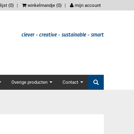
scree
ijst (
0
)
winkelmandje (
0
)
mijn account
clever - creative - sustainable - smart
der.main_nav
Overige producten
Contact