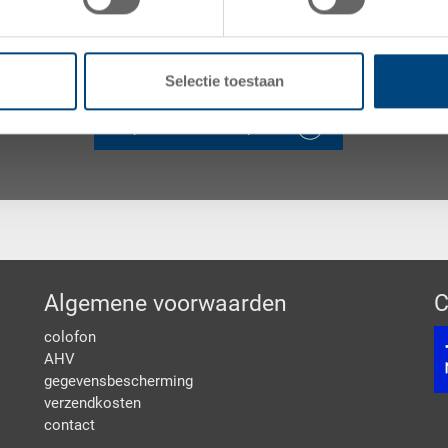
Neem contact op met ons team om uw project te besp
adviesgesprek aan om verpakkingsoplossingen op ma
voldoen.
Selectie toestaan
Spreek met een expert
Algemene voorwaarden
C
colofon
AHV
gegevensbescherming
verzendkosten
contact