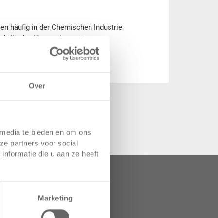
en häufig in der Chemischen Industrie
uch für den Versand genutzt.
Over
 media te bieden en om ons
ze partners voor social
nformatie die u aan ze heeft
 van uw opslag en
Marketing