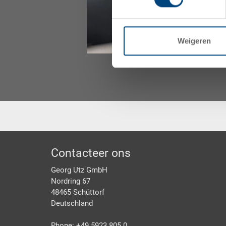
Weigeren
Footer
Contacteer ons
Georg Utz GmbH
Nordring 67
48465 Schüttorf
Deutschland
Phone: +49 5923 805 0