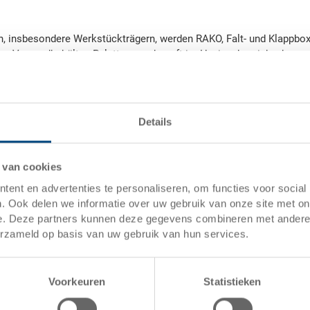
, insbesondere Werkstückträgern, werden RAKO, Falt- und Klappbox
bter Versandbehälter. Paletten werden oft im Hygienebereich, aber a
Details
 van cookies
ent en advertenties te personaliseren, om functies voor social
. Ook delen we informatie over uw gebruik van onze site met on
e. Deze partners kunnen deze gegevens combineren met andere i
erzameld op basis van uw gebruik van hun services.
Bent u klaar om de efficiëntie
Voorkeuren
Statistieken
logistiek te verbeteren?