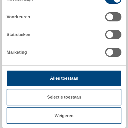
Tampondruk
Voorkeuren
Een sjabloon is vereist voor het maken van een
cliché.
Statistieken
Marketing
Hotstamp
Alles toestaan
Opdruk van een logo/tekst met behulp van druk en
warmte (sjabloon vereist). Alternatief:
Selectie toestaan
standaardletters van het lettertype Helvetica (alleen
hoofdletters, 14 of 30 mm hoog, zonder
klantensjabloon).
Weigeren
Druksjablonen